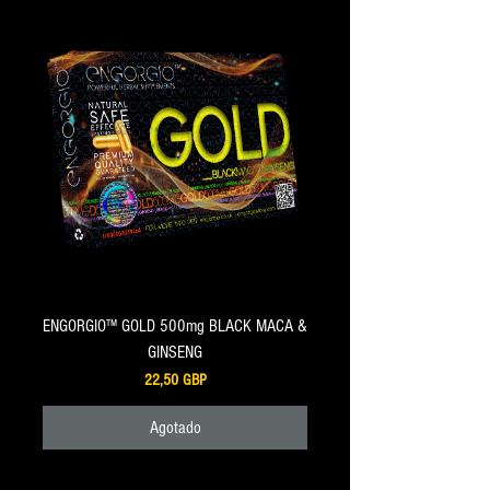
ENGORGIO™ GOLD 500mg BLACK MACA &
GINSENG
Precio
22,50 GBP
Agotado