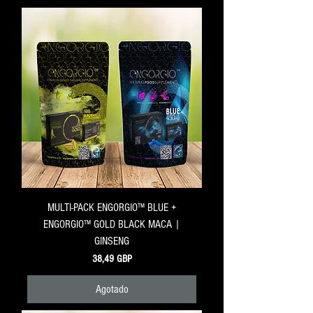
MULTI-PACK ENGORGIO™ BLUE +
ENGORGIO™ GOLD BLACK MACA |
GINSENG
Precio
38,49 GBP
Agotado