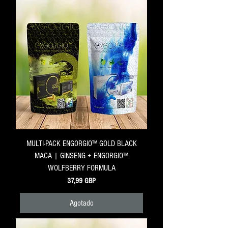
MULTI-PACK ENGORGIO™ GOLD BLACK
MACA | GINSENG + ENGORGIO™
WOLFBERRY FORMULA
Precio
37,99 GBP
Agotado