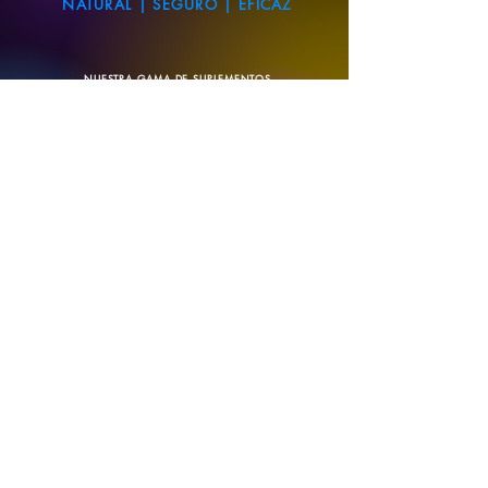
NATURAL | SEGURO | EFICAZ
NUESTRA GAMA DE SUPLEMENTOS
HERBALES ESTÁ FABRICADA CON
INGREDIENTES DE LA MÁS ALTA CALIDAD,
TODOS 100% DE ORIGEN NATURAL.
VER NUESTROS PLANES DE
MEMBRESÍA, CÓMO FUNCIONAN Y
CÓMO PODEMOS FACILITAR LA
TRANQUILIDAD
VER PLANES