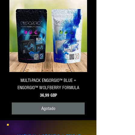
MULTI-PACK ENGORGIO™ BLUE +
ENGORGIO™ WOLFBERRY FORMULA
Precio
36,99 GBP
Agotado